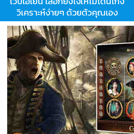
เว็บเอเย่น เลือกยังไงให้ไม่โดนโกง
วิเคราะห์ง่ายๆ ด้วยตัวคุณเอง