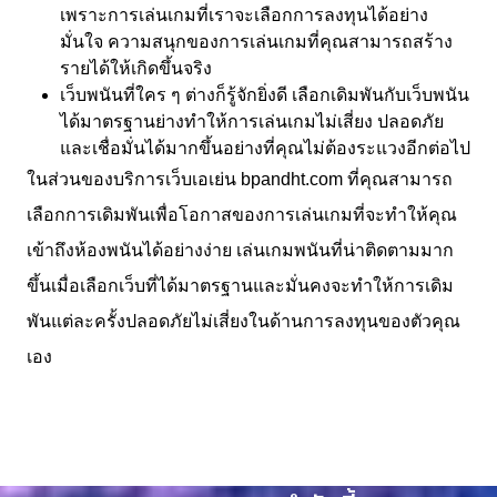
เพราะการเล่นเกมที่เราจะเลือกการลงทุนได้อย่าง
มั่นใจ ความสนุกของการเล่นเกมที่คุณสามารถสร้าง
รายได้ให้เกิดขึ้นจริง
เว็บพนันที่ใคร ๆ ต่างก็รู้จักยิ่งดี เลือกเดิมพันกับเว็บพนัน
ได้มาตรฐานย่างทำให้การเล่นเกมไม่เสี่ยง ปลอดภัย
และเชื่อมั่นได้มากขึ้นอย่างที่คุณไม่ต้องระแวงอีกต่อไป
ในส่วนของบริการเว็บเอเย่น bpandht.com ที่คุณสามารถ
เลือกการเดิมพันเพื่อโอกาสของการเล่นเกมที่จะทำให้คุณ
เข้าถึงห้องพนันได้อย่างง่าย เล่นเกมพนันที่น่าติดตามมาก
ขึ้นเมื่อเลือกเว็บที่ได้มาตรฐานและมั่นคงจะทำให้การเดิม
พันแต่ละครั้งปลอดภัยไม่เสี่ยงในด้านการลงทุนของตัวคุณ
เอง